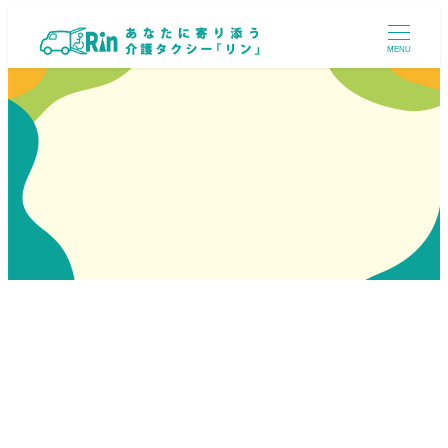
メ
イ
MENU
ン
コ
ン
テ
ン
ツ
へ
移
動